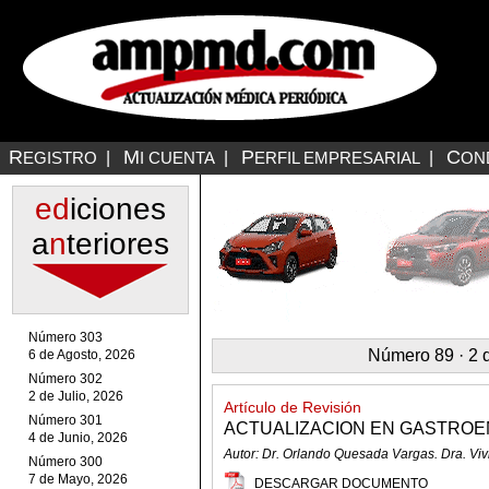
R
M
P
C
EGISTRO
|
I CUENTA
|
ERFIL EMPRESARIAL
|
ON
ed
iciones
a
n
teriores
Número 303
Número 89 · 2 
6 de Agosto, 2026
Número 302
2 de Julio, 2026
Artículo de Revisión
Número 301
ACTUALIZACION EN GASTROE
4 de Junio, 2026
Autor: Dr. Orlando Quesada Vargas. Dra. Vi
Número 300
7 de Mayo, 2026
DESCARGAR DOCUMENTO