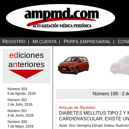
R
M
P
C
EGISTRO
|
I CUENTA
|
ERFIL EMPRESARIAL
|
ON
ed
iciones
a
n
teriores
Número 303
Número 198 · 2 d
6 de Agosto, 2026
Número 302
2 de Julio, 2026
Artículo de Revisión
Número 301
DIABETES MELLITUS TIPO 2 
4 de Junio, 2026
CARDIOVASCULAR. EXISTE UNA
Número 300
Autor: Dra. Georgina Dengo Sotela, Nutricio
7 de Mayo, 2026