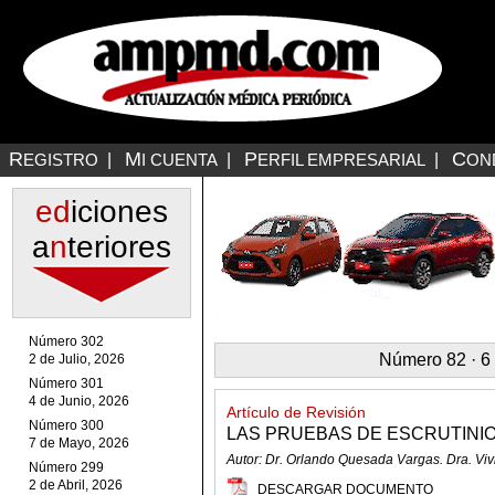
R
M
P
C
EGISTRO
|
I CUENTA
|
ERFIL EMPRESARIAL
|
ON
ed
iciones
a
n
teriores
Número 302
Número 82 · 6
2 de Julio, 2026
Número 301
4 de Junio, 2026
Artículo de Revisión
Número 300
LAS PRUEBAS DE ESCRUTINIO 
7 de Mayo, 2026
Autor: Dr. Orlando Quesada Vargas. Dra. Vi
Número 299
2 de Abril, 2026
DESCARGAR DOCUMENTO