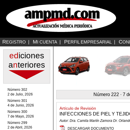
R
M
P
C
EGISTRO
|
I CUENTA
|
ERFIL EMPRESARIAL
|
ON
ed
iciones
a
n
teriores
Número 302
Número 222 · 7 d
2 de Julio, 2026
Número 301
4 de Junio, 2026
Artículo de Revisión
Número 300
INFECCIONES DE PIEL Y TEJI
7 de Mayo, 2026
Autor: Dra. Camila Martín Zamora Dr. Orla
Número 299
2 de Abril, 2026
DESCARGAR DOCUMENTO