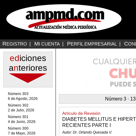
R
M
P
C
EGISTRO
|
I CUENTA
|
ERFIL EMPRESARIAL
|
ON
ed
iciones
a
n
teriores
Número 303
Número 3 · 13
6 de Agosto, 2026
Número 302
2 de Julio, 2026
Artículo de Revisión
Número 301
DIABETES MELLITUS E HIPER
4 de Junio, 2026
RECIENTES PARTE I
Número 300
Autor: Dr. Orlando Quesada V.
7 de Mayo, 2026