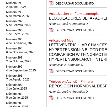
Número 299
DESCARGAR DOCUMENTO
2 de Abril, 2026
Número 298
Actualización en Farmacoterapia
5 de Marzo, 2026
BLOQUEADORES BETA - ADR
Número 297
Autor: Dr. José A. Arguedas Q.
5 de Febrero, 2026
Número 296
DESCARGAR DOCUMENTO
1 de Enero, 2026
Número 295
Artículo del Mes
4 de Diciembre, 2025
LEFT VENTRICULAR CHANGES 
Número 294
HYPERTENSION: A BLOOD PR
6 de Noviembre, 2025
COMPARISON WITH NORMOTE
Número 293
HYPERTENSION. ARCH. INTERN 
2 de Octubre, 2025
Autor: José A. Arguedas Q.
Número 292
4 de Septiembre, 2025
DESCARGAR DOCUMENTO
Número 291
7 de Agosto, 2025
Tópicos en Atención Primaria
Número 290
REPOSICION HORMONAL DESP
3 de Julio, 2025
Autor: Dr. José A. Arguedas Q.
Número 289
5 de Junio, 2025
DESCARGAR DOCUMENTO
Número 288
1 de Mayo, 2025