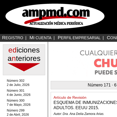
R
M
P
C
EGISTRO
|
I CUENTA
|
ERFIL EMPRESARIAL
|
ON
ed
iciones
a
n
teriores
Número 302
Número 171 · 6
2 de Julio, 2026
Número 301
4 de Junio, 2026
Artículo de Revisión
Número 300
ESQUEMA DE INMUNIZACION
7 de Mayo, 2026
ADULTOS. EEUU 2015.
Número 299
Autor: Dra. Ana Delia Zamora Arias.
2 de Abril, 2026