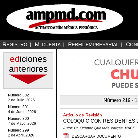
R
M
P
C
EGISTRO
|
I CUENTA
|
ERFIL EMPRESARIAL
|
ON
ed
iciones
a
n
teriores
Número 302
Número 219 · 1
2 de Julio, 2026
Número 301
4 de Junio, 2026
Artículo de Revisión
Número 300
COLOQUIO CON RESIDENTES D
7 de Mayo, 2026
Autor: Dr. Orlando Quesada Vargas, MACP
Número 299
2 de Abril, 2026
DESCARGAR DOCUMENTO