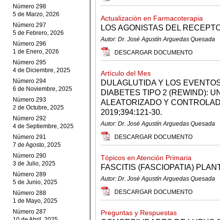
Número 298
5 de Marzo, 2026
Actualización en Farmacoterapia
Número 297
LOS AGONISTAS DEL RECEPTO
5 de Febrero, 2026
Autor: Dr. José Agustín Arguedas Quesada
Número 296
1 de Enero, 2026
DESCARGAR DOCUMENTO
Número 295
4 de Diciembre, 2025
Artículo del Mes
Número 294
DULAGLUTIDA Y LOS EVENTO
6 de Noviembre, 2025
DIABETES TIPO 2 (REWIND): U
Número 293
ALEATORIZADO Y CONTROLAD
2 de Octubre, 2025
2019;394:121-30.
Número 292
Autor: Dr. José Agustín Arguedas Quesada
4 de Septiembre, 2025
Número 291
DESCARGAR DOCUMENTO
7 de Agosto, 2025
Número 290
Tópicos en Atención Primaria
3 de Julio, 2025
FASCITIS (FASCIOPATIA) PLAN
Número 289
Autor: Dr. José Agustín Arguedas Quesada
5 de Junio, 2025
DESCARGAR DOCUMENTO
Número 288
1 de Mayo, 2025
Número 287
Preguntas y Respuestas
10 de Abril, 2025