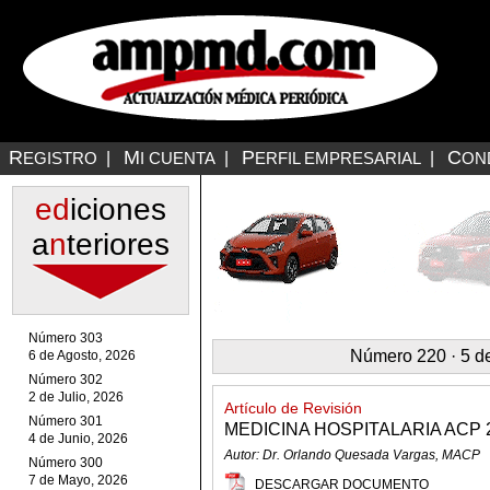
R
M
P
C
EGISTRO
|
I CUENTA
|
ERFIL EMPRESARIAL
|
ON
ed
iciones
a
n
teriores
Número 303
Número 220 · 5 d
6 de Agosto, 2026
Número 302
2 de Julio, 2026
Artículo de Revisión
Número 301
MEDICINA HOSPITALARIA ACP 2
4 de Junio, 2026
Autor: Dr. Orlando Quesada Vargas, MACP
Número 300
7 de Mayo, 2026
DESCARGAR DOCUMENTO