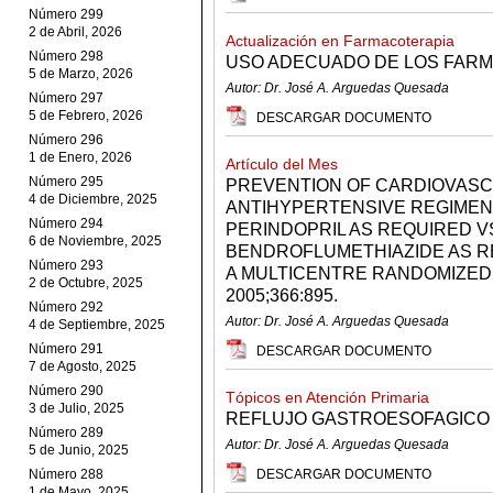
Número 299
2 de Abril, 2026
Actualización en Farmacoterapia
Número 298
USO ADECUADO DE LOS FARM
5 de Marzo, 2026
Autor: Dr. José A. Arguedas Quesada
Número 297
5 de Febrero, 2026
DESCARGAR DOCUMENTO
Número 296
1 de Enero, 2026
Artículo del Mes
Número 295
PREVENTION OF CARDIOVASC
4 de Diciembre, 2025
ANTIHYPERTENSIVE REGIMEN 
Número 294
PERINDOPRIL AS REQUIRED V
6 de Noviembre, 2025
BENDROFLUMETHIAZIDE AS RE
Número 293
A MULTICENTRE RANDOMIZED
2 de Octubre, 2025
2005;366:895.
Número 292
Autor: Dr. José A. Arguedas Quesada
4 de Septiembre, 2025
Número 291
DESCARGAR DOCUMENTO
7 de Agosto, 2025
Número 290
Tópicos en Atención Primaria
3 de Julio, 2025
REFLUJO GASTROESOFAGICO
Número 289
Autor: Dr. José A. Arguedas Quesada
5 de Junio, 2025
Número 288
DESCARGAR DOCUMENTO
1 de Mayo, 2025