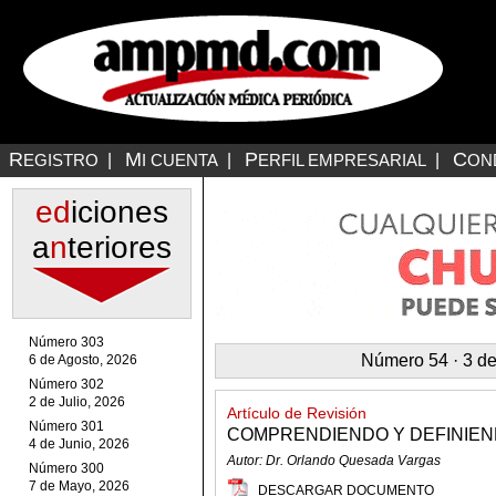
R
M
P
C
EGISTRO
|
I CUENTA
|
ERFIL EMPRESARIAL
|
ON
ed
iciones
a
n
teriores
Número 303
Número 54 · 3 d
6 de Agosto, 2026
Número 302
2 de Julio, 2026
Artículo de Revisión
Número 301
COMPRENDIENDO Y DEFINIEN
4 de Junio, 2026
Autor: Dr. Orlando Quesada Vargas
Número 300
7 de Mayo, 2026
DESCARGAR DOCUMENTO