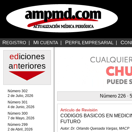
R
M
P
C
EGISTRO
|
I CUENTA
|
ERFIL EMPRESARIAL
|
ON
ed
iciones
a
n
teriores
Número 302
Número 226 · 5
2 de Julio, 2026
Número 301
4 de Junio, 2026
Artículo de Revisión
Número 300
CODIGOS BASICOS EN MEDICI
7 de Mayo, 2026
FUTURO
Número 299
Autor: Dr. Orlando Quesada Vargas, MACP
2 de Abril, 2026