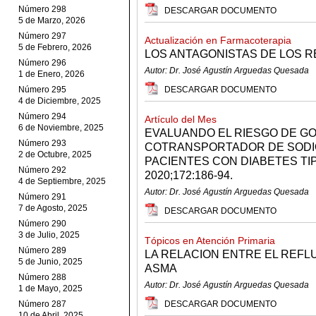
Número 298
DESCARGAR DOCUMENTO
5 de Marzo, 2026
Número 297
Actualización en Farmacoterapia
5 de Febrero, 2026
LOS ANTAGONISTAS DE LOS 
Número 296
Autor: Dr. José Agustín Arguedas Quesada
1 de Enero, 2026
Número 295
DESCARGAR DOCUMENTO
4 de Diciembre, 2025
Número 294
Artículo del Mes
6 de Noviembre, 2025
EVALUANDO EL RIESGO DE GO
Número 293
COTRANSPORTADOR DE SODI
2 de Octubre, 2025
PACIENTES CON DIABETES TIP
Número 292
2020;172:186-94.
4 de Septiembre, 2025
Autor: Dr. José Agustín Arguedas Quesada
Número 291
7 de Agosto, 2025
DESCARGAR DOCUMENTO
Número 290
3 de Julio, 2025
Tópicos en Atención Primaria
Número 289
LA RELACION ENTRE EL REFL
5 de Junio, 2025
ASMA
Número 288
Autor: Dr. José Agustín Arguedas Quesada
1 de Mayo, 2025
Número 287
DESCARGAR DOCUMENTO
10 de Abril, 2025