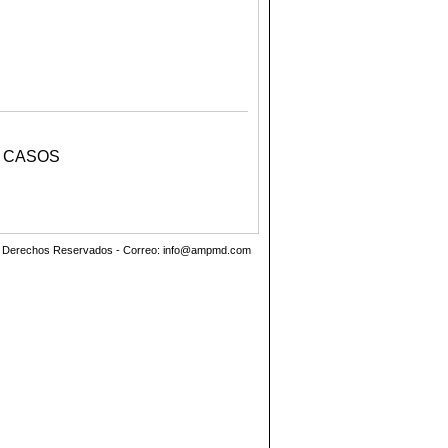
I CASOS
.
os Derechos Reservados - Correo:
info@ampmd.com