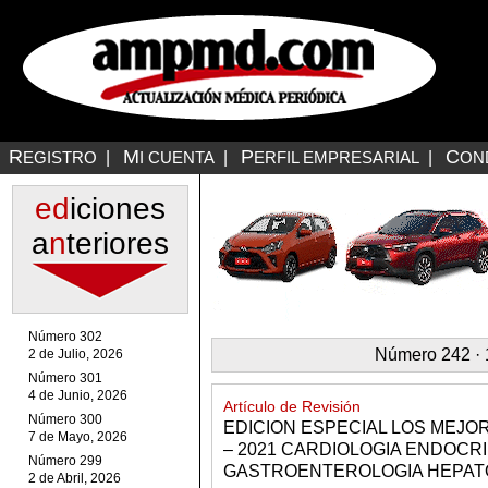
R
M
P
C
EGISTRO
|
I CUENTA
|
ERFIL EMPRESARIAL
|
ON
ed
iciones
a
n
teriores
Número 302
Número 242 · 1
2 de Julio, 2026
Número 301
4 de Junio, 2026
Artículo de Revisión
Número 300
EDICION ESPECIAL LOS MEJO
7 de Mayo, 2026
– 2021 CARDIOLOGIA ENDOCR
Número 299
GASTROENTEROLOGIA HEPAT
2 de Abril, 2026