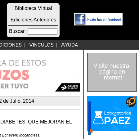
Biblioteca Virtual
Ediciones Anteriores
Buscar
V
A
DICIONES
|
INCULOS
|
YUDA
 de Julio, 2014
DIABETES, QUE MEJORAN EL
nn Echeverri Mccandless.