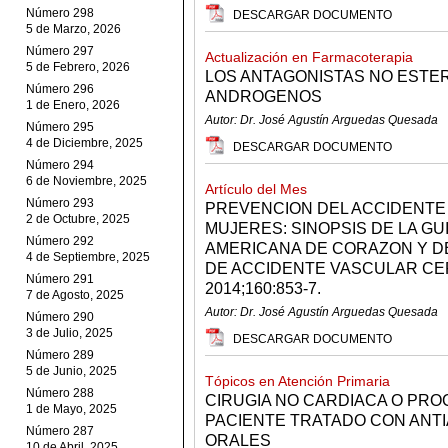
Número 298
DESCARGAR DOCUMENTO
5 de Marzo, 2026
Número 297
Actualización en Farmacoterapia
5 de Febrero, 2026
LOS ANTAGONISTAS NO ESTE
Número 296
ANDROGENOS
1 de Enero, 2026
Autor: Dr. José Agustín Arguedas Quesada
Número 295
4 de Diciembre, 2025
DESCARGAR DOCUMENTO
Número 294
6 de Noviembre, 2025
Artículo del Mes
Número 293
PREVENCION DEL ACCIDENTE
2 de Octubre, 2025
MUJERES: SINOPSIS DE LA GU
Número 292
AMERICANA DE CORAZON Y DE
4 de Septiembre, 2025
DE ACCIDENTE VASCULAR CE
Número 291
2014;160:853-7.
7 de Agosto, 2025
Autor: Dr. José Agustín Arguedas Quesada
Número 290
3 de Julio, 2025
DESCARGAR DOCUMENTO
Número 289
5 de Junio, 2025
Tópicos en Atención Primaria
Número 288
CIRUGIA NO CARDIACA O PRO
1 de Mayo, 2025
PACIENTE TRATADO CON ANT
Número 287
ORALES
10 de Abril, 2025