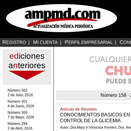
R
M
P
C
EGISTRO
|
I CUENTA
|
ERFIL EMPRESARIAL
|
ON
ed
iciones
a
n
teriores
Número 302
Número 158 · 2
2 de Julio, 2026
Número 301
4 de Junio, 2026
Artículo de Revisión
Número 300
CONOCIMIENTOS BASICOS EN 
7 de Mayo, 2026
CONTROL DE LA GLICEMIA
Número 299
Autor: Dra.Mary V Vinocour Fornieri, Dra. A
2 de Abril, 2026