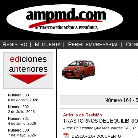
R
M
P
C
EGISTRO
|
I CUENTA
|
ERFIL EMPRESARIAL
|
ON
ed
iciones
a
n
teriores
Número 303
Número 164 · 5
6 de Agosto, 2026
Número 302
2 de Julio, 2026
Artículo de Revisión
Número 301
TRASTORNOS DEL EQUILIBRIO 
4 de Junio, 2026
Autor: Dr. Orlando Quesada Vargas F.A.C.P.
Número 300
7 de Mayo, 2026
DESCARGAR DOCUMENTO