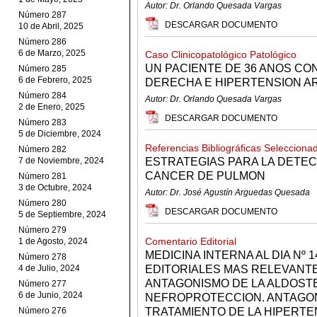
Autor: Dr. Orlando Quesada Vargas
Número 287
DESCARGAR DOCUMENTO
10 de Abril, 2025
Número 286
6 de Marzo, 2025
Caso Clinicopatológico Patológico
UN PACIENTE DE 36 ANOS CO
Número 285
6 de Febrero, 2025
DERECHA E HIPERTENSION AR
Número 284
Autor: Dr. Orlando Quesada Vargas
2 de Enero, 2025
DESCARGAR DOCUMENTO
Número 283
5 de Diciembre, 2024
Referencias Bibliográficas Selecciona
Número 282
7 de Noviembre, 2024
ESTRATEGIAS PARA LA DETEC
CANCER DE PULMON
Número 281
3 de Octubre, 2024
Autor: Dr. José Agustín Arguedas Quesada
Número 280
DESCARGAR DOCUMENTO
5 de Septiembre, 2024
Número 279
Comentario Editorial
1 de Agosto, 2024
MEDICINA INTERNA AL DIA Nº
Número 278
4 de Julio, 2024
EDITORIALES MAS RELEVANTE
ANTAGONISMO DE LA ALDOST
Número 277
6 de Junio, 2024
NEFROPROTECCION. ANTAGON
Número 276
TRATAMIENTO DE LA HIPERTEN