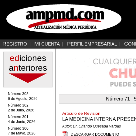
R
M
P
C
EGISTRO
|
I CUENTA
|
ERFIL EMPRESARIAL
|
ON
ed
iciones
a
n
teriores
Número 303
Número 71 · 5
6 de Agosto, 2026
Número 302
2 de Julio, 2026
Artículo de Revisión
Número 301
LA MEDICINA INTERNA PRESE
4 de Junio, 2026
Autor: Dr. Orlando Quesada Vargas
Número 300
7 de Mayo, 2026
DESCARGAR DOCUMENTO