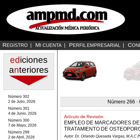
R
M
P
C
EGISTRO
|
I CUENTA
|
ERFIL EMPRESARIAL
|
ON
ed
iciones
a
n
teriores
Número 302
Número 266 · 6
2 de Julio, 2026
Número 301
4 de Junio, 2026
Artículo de Revisión
Número 300
EMPLEO DE MARCADORES DE
7 de Mayo, 2026
TRATAMIENTO DE OSTEOPOR
Número 299
Autor: Dr. Orlando Quesada Vargas, M.A.C.P
2 de Abril, 2026