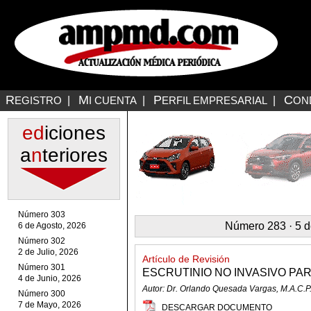
R
M
P
C
EGISTRO
|
I CUENTA
|
ERFIL EMPRESARIAL
|
ON
ed
iciones
a
n
teriores
Número 303
Número 283 · 5 d
6 de Agosto, 2026
Número 302
2 de Julio, 2026
Artículo de Revisión
Número 301
ESCRUTINIO NO INVASIVO PA
4 de Junio, 2026
Autor: Dr. Orlando Quesada Vargas, M.A.C.P
Número 300
7 de Mayo, 2026
DESCARGAR DOCUMENTO