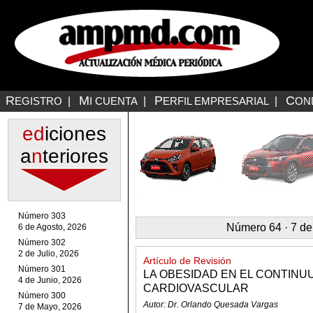
R
M
P
C
EGISTRO
|
I CUENTA
|
ERFIL EMPRESARIAL
|
ON
ed
iciones
a
n
teriores
Número 303
Número 64 · 7 de
6 de Agosto, 2026
Número 302
2 de Julio, 2026
Artículo de Revisión
Número 301
LA OBESIDAD EN EL CONTIN
4 de Junio, 2026
CARDIOVASCULAR
Número 300
Autor: Dr. Orlando Quesada Vargas
7 de Mayo, 2026