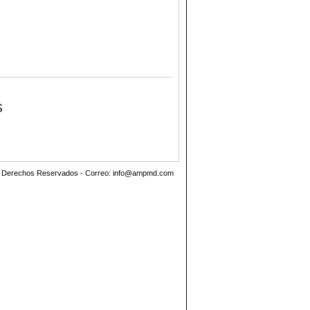
S
os Derechos Reservados - Correo:
info@ampmd.com