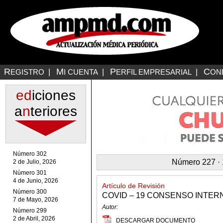
R
M
P
C
EGISTRO
|
I CUENTA
|
ERFIL EMPRESARIAL
|
ON
ed
iciones
a
n
teriores
Número 302
Número 227 · 1
2 de Julio, 2026
Número 301
4 de Junio, 2026
Artículo de Revisión
Número 300
COVID – 19 CONSENSO INTE
7 de Mayo, 2026
Autor:
Número 299
2 de Abril, 2026
DESCARGAR DOCUMENTO