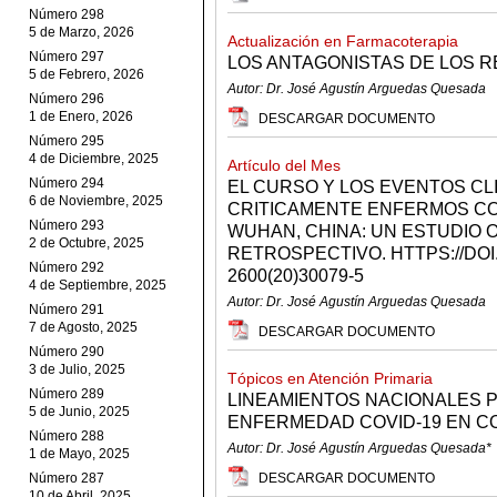
Número 298
5 de Marzo, 2026
Actualización en Farmacoterapia
Número 297
LOS ANTAGONISTAS DE LOS 
5 de Febrero, 2026
Autor: Dr. José Agustín Arguedas Quesada
Número 296
1 de Enero, 2026
DESCARGAR DOCUMENTO
Número 295
4 de Diciembre, 2025
Artículo del Mes
Número 294
EL CURSO Y LOS EVENTOS CL
6 de Noviembre, 2025
CRITICAMENTE ENFERMOS CO
Número 293
WUHAN, CHINA: UN ESTUDIO 
2 de Octubre, 2025
RETROSPECTIVO. HTTPS://DOI.
Número 292
2600(20)30079-5
4 de Septiembre, 2025
Autor: Dr. José Agustín Arguedas Quesada
Número 291
7 de Agosto, 2025
DESCARGAR DOCUMENTO
Número 290
3 de Julio, 2025
Tópicos en Atención Primaria
Número 289
LINEAMIENTOS NACIONALES PA
5 de Junio, 2025
ENFERMEDAD COVID-19 EN C
Número 288
Autor: Dr. José Agustín Arguedas Quesada*
1 de Mayo, 2025
Número 287
DESCARGAR DOCUMENTO
10 de Abril, 2025