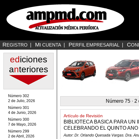
R
M
P
C
EGISTRO
|
I CUENTA
|
ERFIL EMPRESARIAL
|
ON
ed
iciones
a
n
teriores
Número 302
Número 75 · 2 
2 de Julio, 2026
Número 301
4 de Junio, 2026
Artículo de Revisión
Número 300
BIBLIOTECA BASICA PARA UN I
7 de Mayo, 2026
CELEBRANDO EL QUINTO ANO
Número 299
Autor: Dr. Orlando Quesada Vargas. Dra. An
2 de Abril, 2026