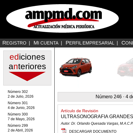
R
M
P
C
EGISTRO
|
I CUENTA
|
ERFIL EMPRESARIAL
|
ON
ed
iciones
a
n
teriores
Número 302
Número 246 · 4 d
2 de Julio, 2026
Número 301
4 de Junio, 2026
Artículo de Revisión
Número 300
ULTRASONOGRAFIA GRANDES
7 de Mayo, 2026
Autor: Dr. Orlando Quesada Vargas, M.A.C.P
Número 299
2 de Abril, 2026
DESCARGAR DOCUMENTO