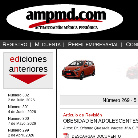
R
M
P
C
EGISTRO
|
I CUENTA
|
ERFIL EMPRESARIAL
|
ON
ed
iciones
a
n
teriores
Número 302
Número 269 · 5 
2 de Julio, 2026
Número 301
4 de Junio, 2026
Artículo de Revisión
Número 300
OBESIDAD EN ADOLESCENTE
7 de Mayo, 2026
Autor: Dr. Orlando Quesada Vargas, M.A.C.P.
Número 299
2 de Abril, 2026
DESCARGAR DOCUMENTO