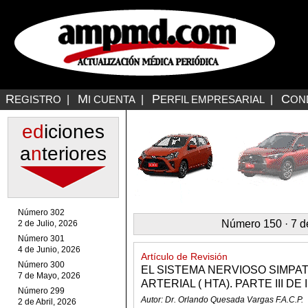
R
M
P
C
EGISTRO
|
I CUENTA
|
ERFIL EMPRESARIAL
|
ON
ed
iciones
a
n
teriores
Número 302
Número 150 · 7 d
2 de Julio, 2026
Número 301
4 de Junio, 2026
Artículo de Revisión
Número 300
EL SISTEMA NERVIOSO SIMPAT
7 de Mayo, 2026
ARTERIAL ( HTA). PARTE III DE II
Número 299
Autor: Dr. Orlando Quesada Vargas F.A.C.P.
2 de Abril, 2026