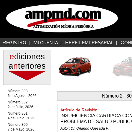
R
M
P
C
EGISTRO
|
I CUENTA
|
ERFIL EMPRESARIAL
|
ON
ed
iciones
a
n
teriores
Número 303
Número 2 · 30
6 de Agosto, 2026
Número 302
2 de Julio, 2026
Artículo de Revisión
Número 301
INSUFICIENCIA CARDIACA CO
4 de Junio, 2026
PROBLEMA DE SALUD PUBLIC
Número 300
Autor: Dr. Orlando Quesada V.
7 de Mayo, 2026