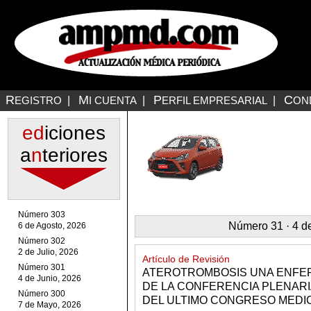
R
M
P
C
EGISTRO
|
I CUENTA
|
ERFIL EMPRESARIAL
|
ON
ed
iciones
a
n
teriores
Número 303
Número 31 · 4 d
6 de Agosto, 2026
Número 302
2 de Julio, 2026
Artículo de Revisión
Número 301
ATEROTROMBOSIS UNA ENFE
4 de Junio, 2026
DE LA CONFERENCIA PLENAR
Número 300
DEL ULTIMO CONGRESO MEDICO
7 de Mayo, 2026