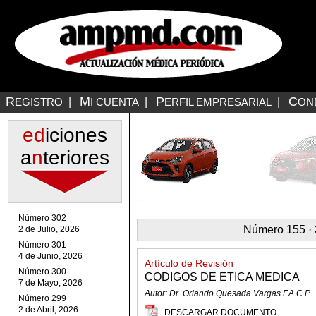
R
M
P
C
EGISTRO
|
I CUENTA
|
ERFIL EMPRESARIAL
|
ON
ed
iciones
a
n
teriores
Número 302
Número 155 · 3
2 de Julio, 2026
Número 301
4 de Junio, 2026
Artículo de Revisión
Número 300
CODIGOS DE ETICA MEDICA
7 de Mayo, 2026
Autor: Dr. Orlando Quesada Vargas F.A.C.P.
Número 299
2 de Abril, 2026
DESCARGAR DOCUMENTO