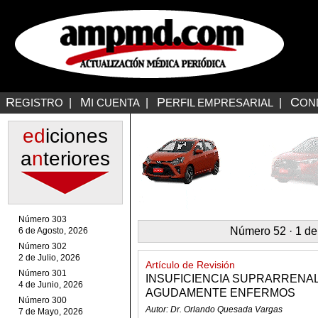
R
M
P
C
EGISTRO
|
I CUENTA
|
ERFIL EMPRESARIAL
|
ON
ed
iciones
a
n
teriores
Número 303
Número 52 · 1 de
6 de Agosto, 2026
Número 302
2 de Julio, 2026
Artículo de Revisión
Número 301
INSUFICIENCIA SUPRARRENAL
4 de Junio, 2026
AGUDAMENTE ENFERMOS
Número 300
Autor: Dr. Orlando Quesada Vargas
7 de Mayo, 2026