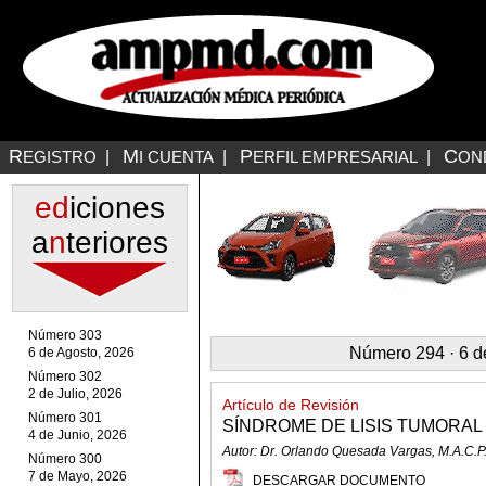
R
M
P
C
EGISTRO
|
I CUENTA
|
ERFIL EMPRESARIAL
|
ON
ed
iciones
a
n
teriores
Número 303
Número 294 · 6 d
6 de Agosto, 2026
Número 302
2 de Julio, 2026
Artículo de Revisión
Número 301
SÍNDROME DE LISIS TUMORAL
4 de Junio, 2026
Autor: Dr. Orlando Quesada Vargas, M.A.C.P
Número 300
7 de Mayo, 2026
DESCARGAR DOCUMENTO