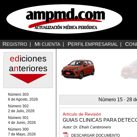
R
M
P
C
EGISTRO
|
I CUENTA
|
ERFIL EMPRESARIAL
|
ON
ed
iciones
a
n
teriores
Número 303
Número 15 · 28 d
6 de Agosto, 2026
Número 302
2 de Julio, 2026
Artículo de Revisión
Número 301
GUIAS CLINICAS PARA DETEC
4 de Junio, 2026
Autor: Dr. Efraín Cambronero
Número 300
7 de Mayo, 2026
DESCARGAR DOCUMENTO