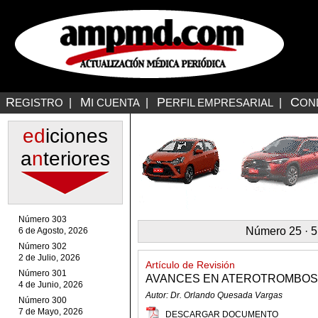
R
M
P
C
EGISTRO
|
I CUENTA
|
ERFIL EMPRESARIAL
|
ON
ed
iciones
a
n
teriores
Número 303
Número 25 · 5
6 de Agosto, 2026
Número 302
2 de Julio, 2026
Artículo de Revisión
Número 301
AVANCES EN ATEROTROMBOS
4 de Junio, 2026
Autor: Dr. Orlando Quesada Vargas
Número 300
7 de Mayo, 2026
DESCARGAR DOCUMENTO