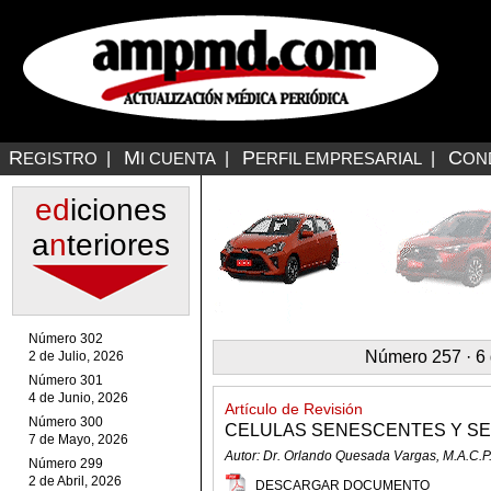
R
M
P
C
EGISTRO
|
I CUENTA
|
ERFIL EMPRESARIAL
|
ON
ed
iciones
a
n
teriores
Número 302
Número 257 · 6 
2 de Julio, 2026
Número 301
4 de Junio, 2026
Artículo de Revisión
Número 300
CELULAS SENESCENTES Y SE
7 de Mayo, 2026
Autor: Dr. Orlando Quesada Vargas, M.A.C.P
Número 299
2 de Abril, 2026
DESCARGAR DOCUMENTO