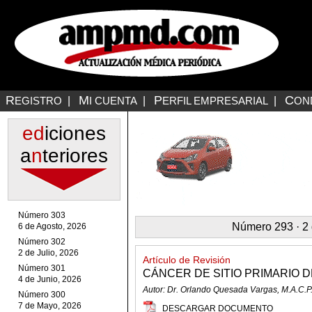
R
M
P
C
EGISTRO
|
I CUENTA
|
ERFIL EMPRESARIAL
|
ON
ed
iciones
a
n
teriores
Número 303
Número 293 · 2 
6 de Agosto, 2026
Número 302
2 de Julio, 2026
Artículo de Revisión
Número 301
CÁNCER DE SITIO PRIMARIO
4 de Junio, 2026
Autor: Dr. Orlando Quesada Vargas, M.A.C.P
Número 300
7 de Mayo, 2026
DESCARGAR DOCUMENTO