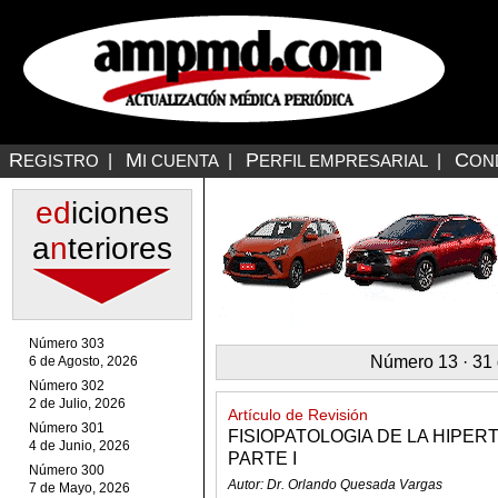
R
M
P
C
EGISTRO
|
I CUENTA
|
ERFIL EMPRESARIAL
|
ON
ed
iciones
a
n
teriores
Número 303
Número 13 · 31 
6 de Agosto, 2026
Número 302
2 de Julio, 2026
Artículo de Revisión
Número 301
FISIOPATOLOGIA DE LA HIPER
4 de Junio, 2026
PARTE I
Número 300
Autor: Dr. Orlando Quesada Vargas
7 de Mayo, 2026