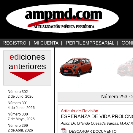
R
M
P
C
EGISTRO
|
I CUENTA
|
ERFIL EMPRESARIAL
|
ON
ed
iciones
a
n
teriores
Número 302
Número 253 · 2
2 de Julio, 2026
Número 301
4 de Junio, 2026
Artículo de Revisión
Número 300
ESPERANZA DE VIDA PROLONG
7 de Mayo, 2026
Autor: Dr. Orlando Quesada Vargas, M.A.C.P
Número 299
2 de Abril, 2026
DESCARGAR DOCUMENTO