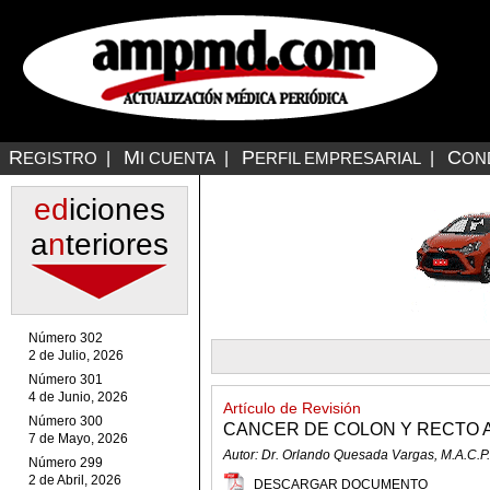
R
M
P
C
EGISTRO
|
I CUENTA
|
ERFIL EMPRESARIAL
|
ON
ed
iciones
a
n
teriores
Número 302
2 de Julio, 2026
Número 301
4 de Junio, 2026
Artículo de Revisión
Número 300
CANCER DE COLON Y RECTO 
7 de Mayo, 2026
Autor: Dr. Orlando Quesada Vargas, M.A.C.P.
Número 299
2 de Abril, 2026
DESCARGAR DOCUMENTO